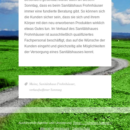
Sonntag, dass es beim Sanitätshaus Frohnhäuser
immer eine fundierte Beratung gibt. So können sich
die Kunden sicher sein, dass sie sich und ihrem
Körper mit den neu erworbenen Produkten wirklich
etwas Gutes tun. Im Verkauf des Sanitätshaues
Frohnhäuser ist ausschließlich qualifiziertes
Fachpersonal beschäftigt, das auf die Wünsche der
Kunden eingeht und gleichzeitig alle Möglichkeiten
der Versorgung eines Sanitätshauses kennt.
Mainz
,
Sanitätshaus Frohnhäuser
,
verkaufsoffener Sonntag
Ausführende Agentur und Umsetzung:
Renzi .. / konzept / design /
internet
/
Impressum
/
Datenschutz