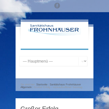
Sie sind hier:
Startseite
|
Sanitätshaus Frohnhäuser
Allgemein
| Großer Erfolg – verkaufsoffener Sonntag
Großer Erfolg –