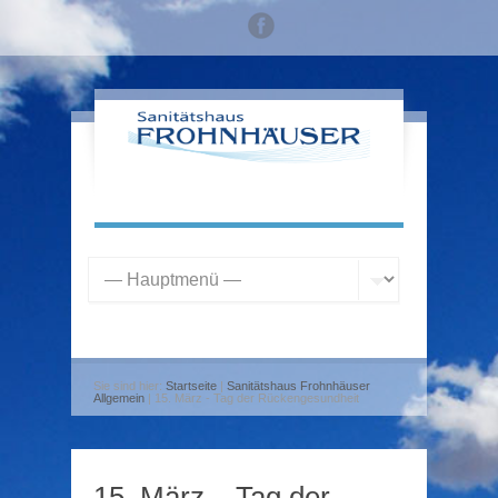
Sie sind hier:
Startseite
|
Sanitätshaus Frohnhäuser
Allgemein
| 15. März - Tag der Rückengesundheit
15. März – Tag der