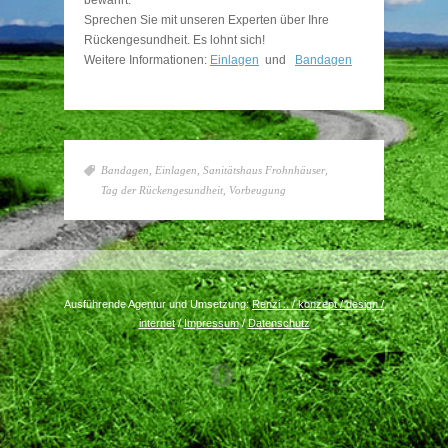
bewährt.
Sprechen Sie mit unseren Experten über Ihre
Rückengesundheit. Es lohnt sich!
Weitere Informationen:
Einlagen
und
Bandagen
Bandagen
,
Einlagen
,
Sanitätshaus Frohnhäuser
,
Tag der Rückengesundheit
,
Vorbeugung
Ausführende Agentur und Umsetzung:
Renzi .. / konzept / design /
internet
/
Impressum
/
Datenschutz