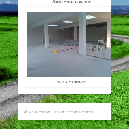
Mauern werden eingerissen
Neue Büros entstehen
Mainz-Weisenau
,
Reha- und Orthopädiezentrum