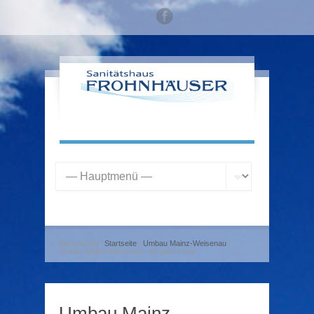
Sie sind hier:
Startseite
|
Umbau Mainz-Weisenau
|
Umbau Mainz-Weisenau - es geht voran
Umbau Mainz-