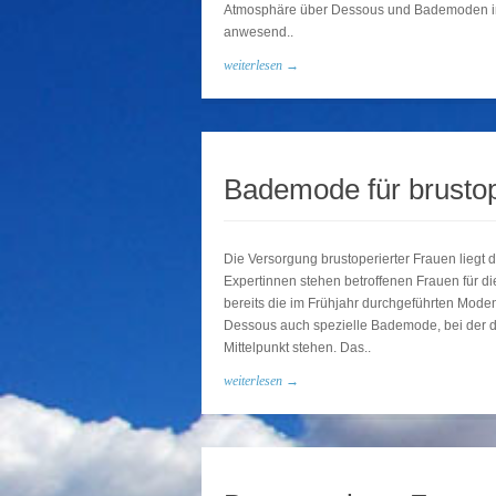
Atmosphäre über Dessous und Bademoden info
anwesend..
weiterlesen →
Bademode für brustop
Die Versorgung brustoperierter Frauen lieg
Expertinnen stehen betroffenen Frauen für di
bereits die im Frühjahr durchgeführten Mode
Dessous auch spezielle Bademode, bei der d
Mittelpunkt stehen. Das..
weiterlesen →