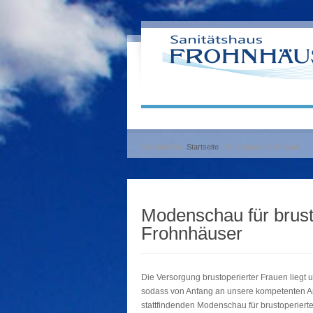
Sie sind hier:
Startseite
| Brustoperierte Frauen
Modenschau für brust
Frohnhäuser
Die Versorgung brustoperierter Frauen liegt u
sodass von Anfang an unsere kompetenten An
stattfindenden Modenschau für brustoperiert