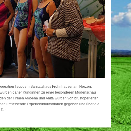
operation liegt dem Sanitätshaus Frohnhäuser am Herzen.
es wurden daher Kundinnen zu einer besonderen Modenschau
en der Firmen Amoena und Anita wurden von brustoperierten
den umfassende Experteninformationen gegeben und über die
 Das..