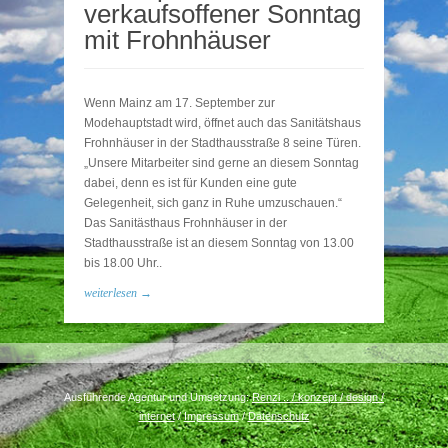
verkaufsoffener Sonntag
mit Frohnhäuser
Wenn Mainz am 17. September zur
Modehauptstadt wird, öffnet auch das Sanitätshaus
Frohnhäuser in der Stadthausstraße 8 seine Türen.
„Unsere Mitarbeiter sind gerne an diesem Sonntag
dabei, denn es ist für Kunden eine gute
Gelegenheit, sich ganz in Ruhe umzuschauen.“
Das Sanitästhaus Frohnhäuser in der
Stadthausstraße ist an diesem Sonntag von 13.00
bis 18.00 Uhr..
weiterlesen →
Ausführende Agentur und Umsetzung:
Renzi .. / konzept / design /
internet
/
Impressum
/
Datenschutz